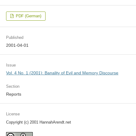
PDF (German)
Published
2001-04-01
Issue
Vol. 4 No. 1 (2001): Banality of Evil and Memory Discourse
Section
Reports
License
Copyright (c) 2001 HannahArendt.net