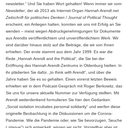
newsletter.“ Und Sie haben Wort gehalten! Wenn immer wir vom
Newsletter
, der ab 2013 als Internet-Organ
Hannah Arendt.net.
Zeitschrift für politisches Denken / Journal of Political Thought
erscheint, ein Anliegen hatten, konnten wir uns mit Erfolg an Sie
wenden – meist wegen Abdruckgenehmigungen für Dokumente
aus Arendts veröffentlichtem und unveröffentlichtem Werk. Wir
sind darüber hinaus stolz auf die Beiträge, die wir von Ihnen
erhielten. Der erste stammt aus dem Jahr 1999. Es war die
Rede „Hannah Arendt and the Political“, die Sie bei der
Eröffnung des Hannah Arendt-Zentrums in Oldenburg hielten. In
ihr plädierten Sie dafür, „to think
with
Arendt“, und über die
Jahre haben Sie es so gehalten. Einen vorerst letzten Beweis
erhielten wir in dem Podcast-Gespräch mit Roger Berkowitz, das
Sie uns für unsere aktuelle Nummer zur Verfügung stellten. Mit
Arendt weiterdenkend formulieren Sie hier den Gedanken:
„Social isolation incubates personal solidarity“ und werfen diese
originelle Beobachtung in die Diskussionen um die Corona-
Pandemie. Wie die Pandemie oder, wie Sie bevorzugen, Seuche
(„plague“) sich entwickelt, wissen wir nicht. Vorstellbar aber ist,